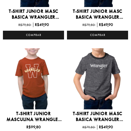
T-SHIRT JUNIOR MASC
T-SHIRT JUNIOR MASC
BASICA WRANGLER
BASICA WRANGLER
6/16...
6/16...
R$49,90
R$49,90
R$79,80
R$79,80
COMPRAR
COMPRAR
T-SHIRT JUNIOR
T-SHIRT JUNIOR MASC
MASCULINA WRANGLER
BASICA WRANGLER
8/16 -...
6/16...
R$99,80
R$49,90
R$79,80