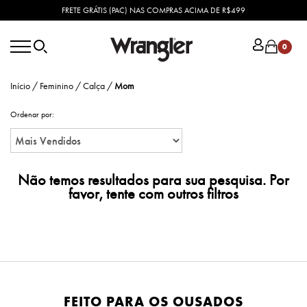
FRETE GRÁTIS (PAC) NAS COMPRAS ACIMA DE R$499
0
Início
/
Feminino
/
Calça
/
Mom
Ordenar por:
Não temos resultados para sua pesquisa. Por
favor, tente com outros filtros
FEITO PARA OS OUSADOS