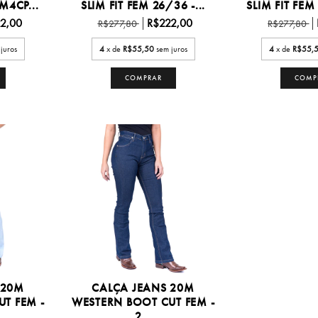
8M4CP...
SLIM FIT FEM 26/36 -...
SLIM FIT FEM
2,00
R$222,00
R$277,80
R$277,80
juros
4
x de
R$55,50
sem juros
4
x de
R$55,
COMPRAR
COMP
 20M
CALÇA JEANS 20M
T FEM -
WESTERN BOOT CUT FEM -
2...