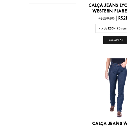
CALÇA JEANS LY
WESTERN FLARE -
R$21
R$289,80
4
x de
R$54,98
sem 
COMPRAR
CALÇA JEANS W