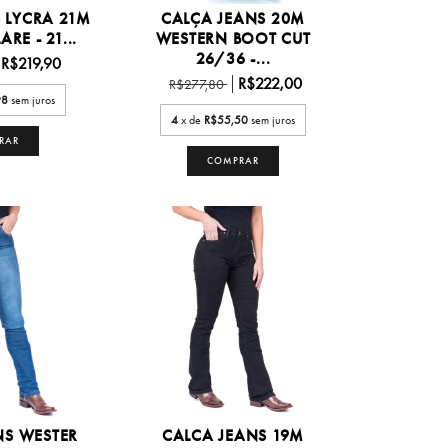
 LYCRA 21M
CALÇA JEANS 20M
RE - 21...
WESTERN BOOT CUT
26/36 -...
R$219,90
R$222,00
R$277,80
98
sem juros
4
x de
R$55,50
sem juros
RAR
COMPRAR
NS WESTER
CALCA JEANS 19M