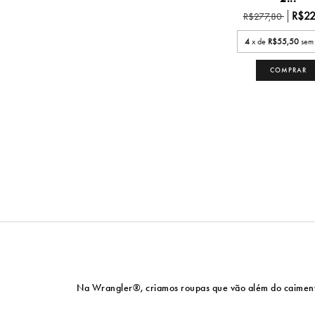
R$22
R$277,80
4
x de
R$55,50
sem 
COMPRAR
Na Wrangler®, criamos roupas que vão além do caimento p