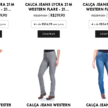
CRA 21M
CALCA JEANS LYCRA 21M
CALÇA JEANS
 21...
WESTERN FLARE - 21...
WESTERN FLA
9,90
R$219,90
R$289,80
R$289,80
juros
4
x de
R$54,98
sem juros
4
x de
R$54,
COMPRAR
COMP
ESTER
CALÇA JEANS WESTERN
CALÇA JEA