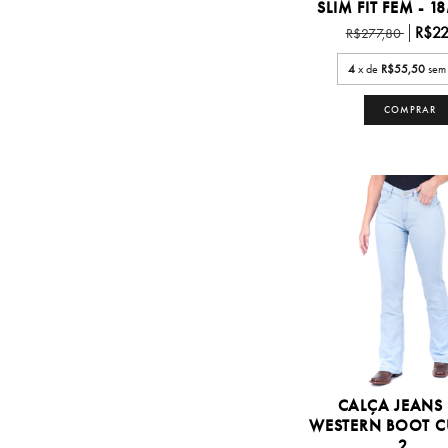
SLIM FIT FEM - 1
R$22
R$277,80
4
x de
R$55,50
sem 
COMPRAR
CALÇA JEANS
WESTERN BOOT CU
2...