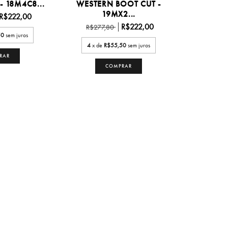
 - 18M4C8...
WESTERN BOOT CUT -
19MX2...
R$222,00
R$222,00
R$277,80
50
sem juros
4
x de
R$55,50
sem juros
RAR
COMPRAR