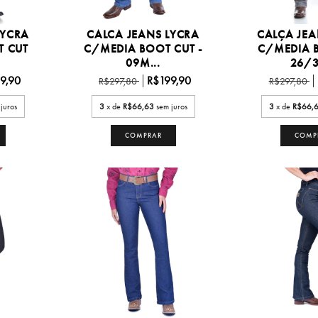
LYCRA
CALCA JEANS LYCRA
CALÇA JEA
T CUT
C/MEDIA BOOT CUT -
C/MEDIA 
09M...
26/3
9,90
R$199,90
R$297,80
R$297,80
juros
3
x de
R$66,63
sem juros
3
x de
R$66,
COMPRAR
COMP