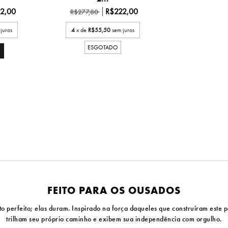
2,00
R$222,00
R$277,80
juros
4
x de
R$55,50
sem juros
ESGOTADO
FEITO PARA OS OUSADOS
erfeito; elas duram. Inspirado na força daqueles que construíram este pa
trilham seu próprio caminho e exibem sua independência com orgulho.