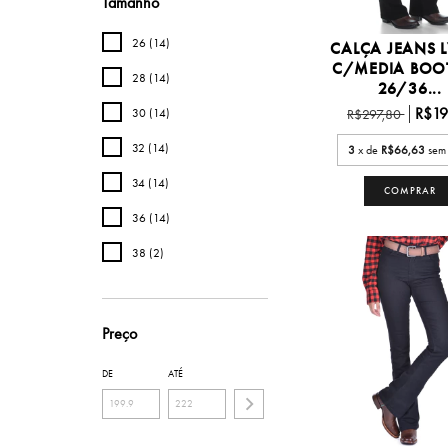
Tamanho
26 (14)
CALÇA JEANS 
C/MEDIA BOO
28 (14)
26/36...
R$19
R$297,80
30 (14)
32 (14)
3
x de
R$66,63
sem 
34 (14)
COMPRAR
36 (14)
38 (2)
Preço
DE
ATÉ