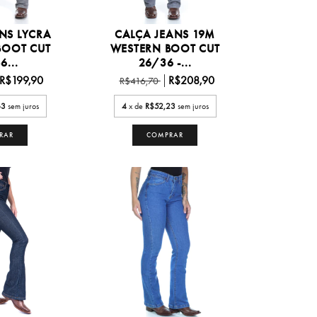
NS LYCRA
CALÇA JEANS 19M
BOOT CUT
WESTERN BOOT CUT
6...
26/36 -...
R$199,90
R$208,90
R$416,70
63
sem juros
4
x de
R$52,23
sem juros
RAR
COMPRAR